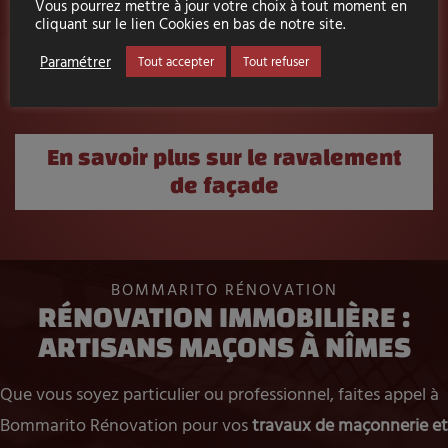
Vous pourrez mettre à jour votre choix à tout moment en
dans les combles, sur tous supports et les accès difficiles.
cliquant sur le lien Cookies en bas de notre site.
Poids de charge 500 kg/m3.
Paramétrer
Tout accepter
Tout refuser
Épaisseur maximum 40cm.
En savoir plus sur le ravalement
de façade
BOMMARITO RÉNOVATION
RÉNOVATION IMMOBILIÈRE :
ARTISANS MAÇONS À NÎMES
Que vous soyez particulier ou professionnel, faites appel à
Bommarito Rénovation pour vos
travaux de maçonnerie et