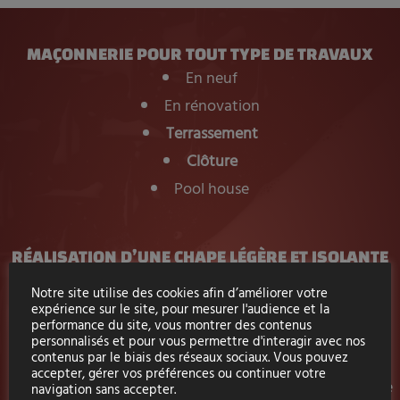
MAÇONNERIE POUR TOUT TYPE DE TRAVAUX
En neuf
En rénovation
Terrassement
Clôture
Pool house
RÉALISATION D’UNE CHAPE LÉGÈRE ET ISOLANTE
DANS LE GARD
Notre site utilise des cookies afin d’améliorer votre
Travaux neufs ou rénovation
: contactez Bommarito
expérience sur le site, pour mesurer l'audience et la
Rénovation !
performance du site, vous montrer des contenus
personnalisés et pour vous permettre d'interagir avec nos
contenus par le biais des réseaux sociaux. Vous pouvez
accepter, gérer vos préférences ou continuer votre
Nous réalisons votre
chape isolante
en intérieur ainsi que
navigation sans accepter.